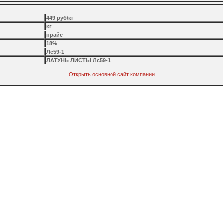
449 руб/кг
кг
прайс
18%
Лс59-1
ЛАТУНЬ ЛИСТЫ Лс59-1
Открыть основной сайт компании