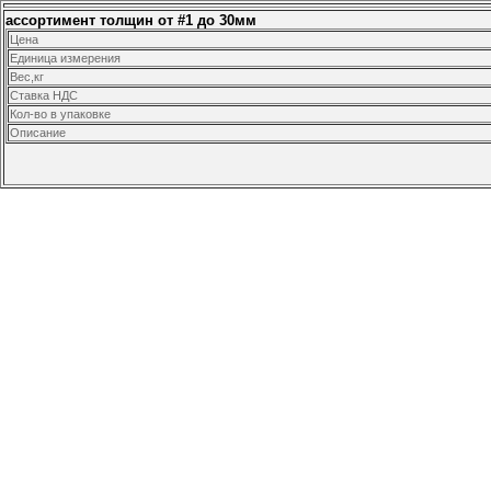
ассортимент толщин от #1 до 30мм
Цена
Единица измерения
Вес,кг
Ставка НДС
Кол-во в упаковке
Описание