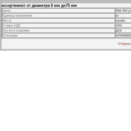
ассортимент от диаметра 6 мм до75 мм
Цена
266-302 р
Единица измерения
кг
Вес,кг
прайс
Ставка НДС
18%
Кол-во в упаковке
Д16
Описание
АЛЮМИНИ
Открыть