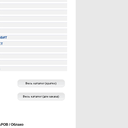
ББИТ
СТ
З
РОВ / Облако